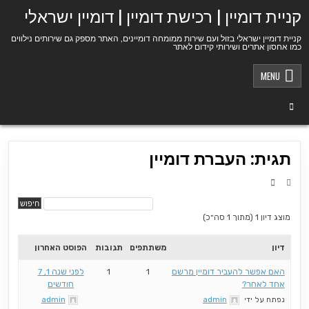
Ski
קניית דומיין | רכישת דומיין | דומיין ישראלי
t
conten
קניית דומיין ישראלי בזול ועם שירות ממומחה דומיינים, האתר מספק גם שירותים נילווים
כמו אחסון אתרים ושירותי קידום לאתר
MENU
תגית: העברת דומיין
מוצג דיון 1 (מתוך 1 סה״כ)
דיון
משתתפים
תגובות
הפוסט האחרון
האם אפשר להעביר דומיין מרשם
1
1
לפני שנה 1, 7
אחד לאחר?
חודשים
נפתח על ידי
admin
admin