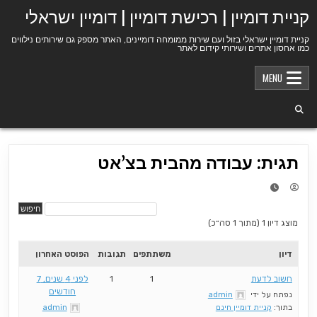
Ski
קניית דומיין | רכישת דומיין | דומיין ישראלי
t
conten
קניית דומיין ישראלי בזול ועם שירות ממומחה דומיינים, האתר מספק גם שירותים נילווים
כמו אחסון אתרים ושירותי קידום לאתר
MENU
תגית: עבודה מהבית בצ’אט
מוצג דיון 1 (מתוך 1 סה״כ)
דיון
משתתפים
תגובות
הפוסט האחרון
חשוב לדעת
1
1
לפני 4 שנים, 7
חודשים
נפתח על ידי
admin
בתוך:
קניית דומיין חינם
admin