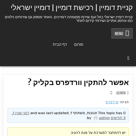
Ski
קניית דומיין | רכישת דומיין | דומיין ישראלי
t
conten
קניית דומיין ישראלי בזול ועם שירות ממומחה דומיינים, האתר מספק גם שירותים נילווים
כמו אחסון אתרים ושירותי קידום לאתר
MENU
פורום
דף הבית
אפשר להתקין וורדפרס בקליק ?
ADMIN
תגיות:
וורדפרס
This topic has 0 תגובות, משתתף 1, and was last updated
לפני שנה 1,
3 חודשים
by
admin
.
יש להתחבר למערכת על מנת להגיב.