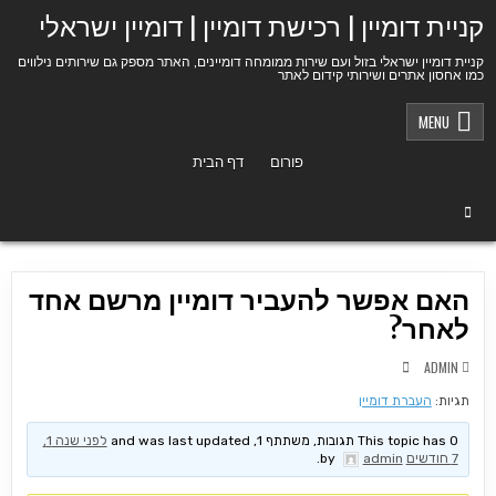
Ski
קניית דומיין | רכישת דומיין | דומיין ישראלי
t
conten
קניית דומיין ישראלי בזול ועם שירות ממומחה דומיינים, האתר מספק גם שירותים נילווים
כמו אחסון אתרים ושירותי קידום לאתר
MENU
פורום
דף הבית
האם אפשר להעביר דומיין מרשם אחד
לאחר?
ADMIN
תגיות:
העברת דומיין
This topic has 0 תגובות, משתתף 1, and was last updated
לפני שנה 1,
7 חודשים
by
admin
.