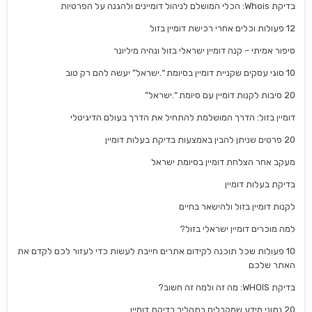
בדיקת Whois: הכלי המושלם לניהול דומיינים ולהגנה על הפרטיות
12 פעולות וכלים אחרי רכישת דומיין בזול
סיפור אמיתי – קנה דומיין ישראלי בזול ונהיה מיליונר
10 סוגי עסקים שקניית דומיין בסיומת “.ישראל” יעשה להם רק טוב
20 סיבות לקנות דומיין עם סיומת “.ישראל”
דומיין בזול: הדרך המושלמת להתחיל את הדרך בעולם הדיגיטלי
20 פרטים שניתן להבין באמצעות בדיקת בעלות דומיין
מעקב אחר הצלחת דומיין בסיומת ישראל
בדיקת בעלות דומיין
לקנות דומיין בזול ולהישאר בחיים
למה מוכרים דומיין ישראלי בזול?
10 פעולות שכל תוכנה לקידום אתרים חייבת לעשות כדי לעזור לכם לקדם את
האתר שלכם
בדיקת WHOIS: מה זה ולמה זה חשוב?
20 נתוני מידע שמקבלים בתהליך בדיקת דומיין