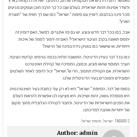
מאפשר להם להדגיש את המקומיות שלהם, להתחבר ישירות ללקוחות בארץ
ולשדר אמינות וזהות ישראלית. בעולם שבו כל כך הרבה תוכן ועסקים מגיעים
מכל פינה בגלובוס, דומיין עם סיומת “.ישראל” כמו שם לך תווית של “תוצרת
הארץ”.
אבל, כמו בכל דבר חדש ונוצץ, יש גם פה אתגרים. למשל, האם דומיין זה
יתפוס תאוצה בקרב הציבור הישראלי? האם זה יהפוך לסמל של איכות
וייחודיות, או שישאר כמו בוטיק נידח בפינה של הרשת?
כמו בכל דבר בעידן הדיגיטלי, התשובה תלויה בכמה גורמים: קליטת הציבור,
הערך המוסף שהוא מציע, וכמובן, התמיכה של קהילת האינטרנט
הישראלית. אם הקהילה תתמוך, הרי ש”.ישראל” יכול להפוך לאחד השלטים
המובילים והמוכרים בעיר הדיגיטלית שלנו.
בסופו של דבר, הסיומת “.ישראל” היא לא רק עוד כתובת בעיר האינטרנטית.
היא מסמלת גאווה, זהות ושייכות. היא מציעה לנו אפשרות להראות לעולם
את הפנים הישראליות של הדיגיטל, ולחבור לקהילה הגלובלית מתוך מקום
של ייחודיות ואהבה למדינתנו.
TAGGED
.ישראל
,
סיומת ישראל
Author:
admin