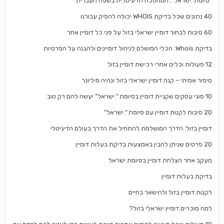
“סיומת .ישראל”: המהפכה הדיגיטלית בשפה העברית
40 נתונים שכל בדיקת WHOIS יכולה להפיק עבורנו
60 סיבות לבחור דומיין ישראלי בזול על פני כל דומיין אחר
בדיקת Whois: הכלי המושלם לניהול דומיינים ולהגנה על הפרטיות
12 פעולות וכלים אחרי רכישת דומיין בזול
סיפור אמיתי – קנה דומיין ישראלי בזול ונהיה מיליונר
10 סוגי עסקים שקניית דומיין בסיומת “.ישראל” יעשה להם רק טוב
20 סיבות לקנות דומיין עם סיומת “.ישראל”
דומיין בזול: הדרך המושלמת להתחיל את הדרך בעולם הדיגיטלי
20 פרטים שניתן להבין באמצעות בדיקת בעלות דומיין
מעקב אחר הצלחת דומיין בסיומת ישראל
בדיקת בעלות דומיין
לקנות דומיין בזול ולהישאר בחיים
למה מוכרים דומיין ישראלי בזול?