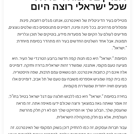
היום
שכל ישראלי רוצה היום
מטיילים בעיר הדיגיטלית של האינטרנט, אנחנו מגלים רחובות, פינות
ומסלולים מרהיבים. בכל פינה ופינה, דומיינים מתנוססים כמו שלטים נוצצים,
מודיעים לעולם על הקיום של מסעדות מידע, בוטיקים של תוכן וגלריות
תמונות. אבל אחד השלטים החדשים בעיר הזו מתהדר בסיומת מיוחדת:
“.ישראל”.
הסיומת “.ישראל” היא כמו חנות קפה חדשה ברובע הטרנדי של העיר. היא
מציעה טעם מקומי, אותנטי, שמשדר זהות ישראלית ברורה וחזקה. דומיינים
אלה אינם רק כתובות אינטרנט; הם נושאים עמם תרבות, שפה והיסטוריה.
כמו בית קפה שמגיש אספרסו משובח עם טעם של תל אביב, דומיינים אלו
מציעים חוויה ייחודית שמשדרת מקומיות.
בחירה בסיומת “.ישראל” היא כמו ללבוש חולצה עם דגל ישראל בטיול בחו”ל;
זה אומר שאתה גאה במוצאך ורוצה שכולם ידעו מאיפה אתה. זה מראה
שהעסק שלך, הבלוג שלך או הפרויקט שלך הם לא רק חלק מהרשת
העולמית, אלא גם חלק מהקהילה הישראלית.
עבור חברות ועסקים, זה כמו להחזיק דוכן בשוק המקומי של האינטרנט. זה