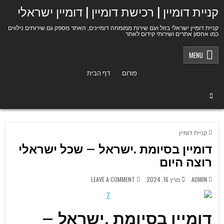
Ski
קניית דומיין | רכישת דומיין | דומיין ישראלי
t
conten
קניית דומיין ישראלי בזול ועם שירות ממומחה דומיינים, האתר מספק גם שירותים נילווים
כמו אחסון אתרים ושירותי קידום לאתר
MENU
פורום
דף הבית
POSTED
קניית דומיין
IN
דומיין בסיומת .ישראל – שכל ישראלי
רוצה היום
ON
ADMIN
מרץ 16, 2024
LEAVE A COMMENT
דומיין
בסיומת
.ישראל
–
שכל
דומיין בסיומת .ישראל –
ישראלי
רוצה