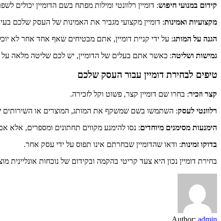
קידום במנועי חיפוש
: דומיין רלוונטי ומילות מפתח בשם הדומיין יכולים לש
מקצועיות ואמינות
: דומיין מקצועי מגביר את האמינות של העסק שלכם בעי
הגנה על המותג
: על ידי קניית דומיין, אתם מבטיחים שאף אחד אחר לא יו
גמישות ושליטה
: כאשר אתם בעלים של הדומיין, יש לכם שליטה מלאה על
טיפים לבחירת דומיין עבור העסק שלכם
קצר וזכיר
: בחרו שם דומיין קצר, פשוט וקל לזכירה.
רלוונטי לעסק
: השתמשו בשם שמשקף את המותג, המוצרים או השירותים 
הימנעות מסימנים מיוחדים
: נסו להימנע מקווים תחתונים ומספרים, אלא א
בדוקו זמינות
: ודאו שהדומיין שבחרתם אינו תפוס על ידי עסק אחר.
בחירת דומיין נכון היא צעד קריטי בהקמה ובקידום של נוכחות אונליינית
Author:
admin