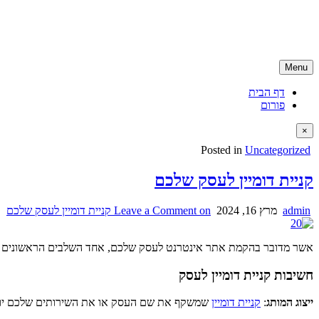
Skip
קניית דומיין | רכישת דומיין | דומיין ישראלי
to
קניית דומיין ישראלי בזול ועם שירות ממומחה דומיינים, האתר מספק גם שיר
content
Menu
דף הבית
פורום
×
Posted in
Uncategorized
קניית דומיין לעסק שלכם
admin
מרץ 16, 2024
on קניית דומיין לעסק שלכם
Leave a Comment
אשר מדובר בהקמת אתר אינטרנט לעסק שלכם, אחד השלבים הראשונים והחשובי
חשיבות קניית דומיין לעסק
ייצוג המותג
:
קניית דומיין
שמשקף את שם העסק או את השירותים שלכם יוצר ז