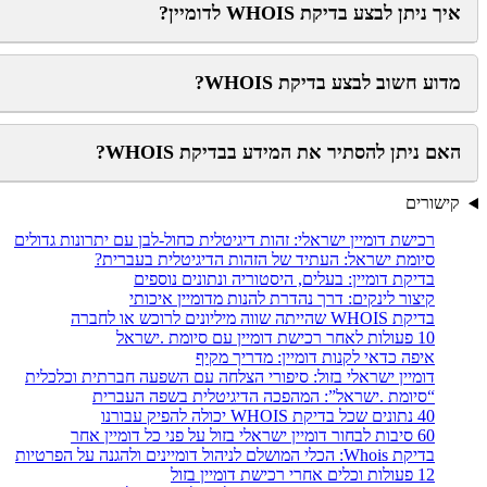
איך ניתן לבצע בדיקת WHOIS לדומיין?
מדוע חשוב לבצע בדיקת WHOIS?
האם ניתן להסתיר את המידע בבדיקת WHOIS?
קישורים
רכישת דומיין ישראלי: זהות דיגיטלית כחול-לבן עם יתרונות גדולים
סיומת ישראל: העתיד של הזהות הדיגיטלית בעברית?
בדיקת דומיין: בעלים, היסטוריה ונתונים נוספים
קיצור לינקים: דרך נהדרת להנות מדומיין איכותי
בדיקת WHOIS שהייתה שווה מיליונים לרוכש או לחברה
10 פעולות לאחר רכישת דומיין עם סיומת .ישראל
איפה כדאי לקנות דומיין: מדריך מקיף
דומיין ישראלי בזול: סיפורי הצלחה עם השפעה חברתית וכלכלית
“סיומת .ישראל”: המהפכה הדיגיטלית בשפה העברית
40 נתונים שכל בדיקת WHOIS יכולה להפיק עבורנו
60 סיבות לבחור דומיין ישראלי בזול על פני כל דומיין אחר
בדיקת Whois: הכלי המושלם לניהול דומיינים ולהגנה על הפרטיות
12 פעולות וכלים אחרי רכישת דומיין בזול