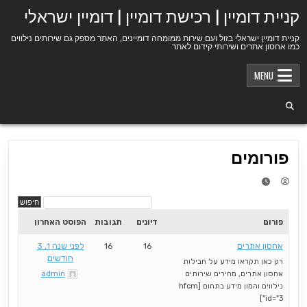
Ski
קניית דומיין | רכישת דומיין | דומיין ישראלי
t
conten
קניית דומיין ישראלי בזול ועם שירות ממומחה דומיינים, האתר מספק גם שירותים נילווים
כמו אחסון אתרים ושירותי קידום לאתר
MENU
פורומים
פורום
דיונים
תגובות
הפוסט האחרון
אחסון אתרים
16
16
לפני שנה 1, 3
חודשים
רק כאן תקראו מידע על חבילות
אחסון אתרים, מחירים שירותים
admin
נילווים והמון מידע בתחום [hfcm
id="3"]