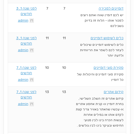
דומיינים למכירה
7
7
לפני שנה 1, 3
חודשים
יש לכם דומיין שווה ואתם רוצים
למכור אותו - הלוח זה בדיוק
admin
בשבילכם
כלים לשימוש דומיינים
11
11
לפני שנה 1, 3
חודשים
כלים לשימוש דומיינים שיכולים
לעזור לכם לשפר את הריווחיות
admin
ולדעת יותר
סקירת סוגי דומיינים
10
10
לפני שנה 1, 7
חודשים
סקירת סוגי דומיינים והיכולות של
כל דומיין
admin
קידום אתרים
13
13
לפני שנה 1, 7
חודשים
קידום אתרים זה השלב השלישי,
בחרת דומיין >> קנית אחסון אתרים
admin
>> עכשיו שהאתר באוויר צריך קצת
לקדם אותו או במילים אחרות
לעשות הכרה בינו לבין מנועי
החיפוש ובעיקר בינו לבין גולשים .