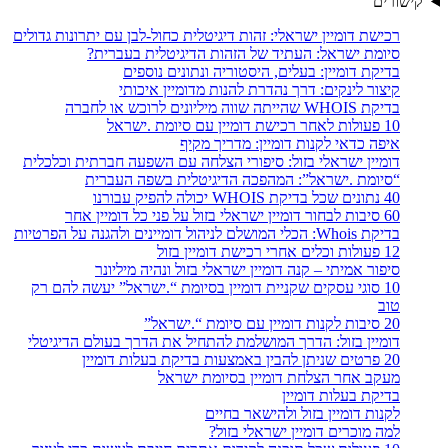
קישורים
רכישת דומיין ישראלי: זהות דיגיטלית כחול-לבן עם יתרונות גדולים
סיומת ישראל: העתיד של הזהות הדיגיטלית בעברית?
בדיקת דומיין: בעלים, היסטוריה ונתונים נוספים
קיצור לינקים: דרך נהדרת להנות מדומיין איכותי
בדיקת WHOIS שהייתה שווה מיליונים לרוכש או לחברה
10 פעולות לאחר רכישת דומיין עם סיומת .ישראל
איפה כדאי לקנות דומיין: מדריך מקיף
דומיין ישראלי בזול: סיפורי הצלחה עם השפעה חברתית וכלכלית
“סיומת .ישראל”: המהפכה הדיגיטלית בשפה העברית
40 נתונים שכל בדיקת WHOIS יכולה להפיק עבורנו
60 סיבות לבחור דומיין ישראלי בזול על פני כל דומיין אחר
בדיקת Whois: הכלי המושלם לניהול דומיינים ולהגנה על הפרטיות
12 פעולות וכלים אחרי רכישת דומיין בזול
סיפור אמיתי – קנה דומיין ישראלי בזול ונהיה מיליונר
10 סוגי עסקים שקניית דומיין בסיומת “.ישראל” יעשה להם רק
טוב
20 סיבות לקנות דומיין עם סיומת “.ישראל”
דומיין בזול: הדרך המושלמת להתחיל את הדרך בעולם הדיגיטלי
20 פרטים שניתן להבין באמצעות בדיקת בעלות דומיין
מעקב אחר הצלחת דומיין בסיומת ישראל
בדיקת בעלות דומיין
לקנות דומיין בזול ולהישאר בחיים
למה מוכרים דומיין ישראלי בזול?