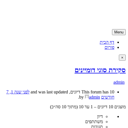
Skip
קניית דומיין | רכישת דומיין | דומיין ישראלי
to
קניית דומיין ישראלי בזול ועם שירות ממומחה דומיינים, האתר מספק גם
content
שירותים נילווים כמו אחסון אתרים ושירותי קידום לאתר
Menu
דף הבית
פורום
×
סקירת סוגי דומיינים
admin
This forum has 10 דיונים, and was last updated
לפני שנה 1, 7
חודשים
by
admin
.
מוצגים 10 דיונים – 1 עד 10 (מתוך 10 סה״כ)
דיון
משתתפים
תגובות