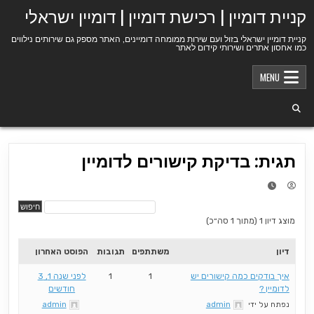
Ski
קניית דומיין | רכישת דומיין | דומיין ישראלי
t
conten
קניית דומיין ישראלי בזול ועם שירות ממומחה דומיינים, האתר מספק גם שירותים נילווים
כמו אחסון אתרים ושירותי קידום לאתר
MENU
תגית: בדיקת קישורים לדומיין
מוצג דיון 1 (מתוך 1 סה״כ)
דיון
משתתפים
תגובות
הפוסט האחרון
איך בודקים כמה קישורים יש
1
1
לפני שנה 1, 3
לדומיין ?
חודשים
נפתח על ידי
admin
admin