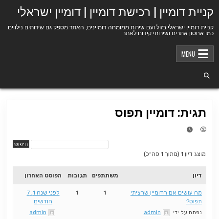
Ski
קניית דומיין | רכישת דומיין | דומיין ישראלי
t
conten
קניית דומיין ישראלי בזול ועם שירות ממומחה דומיינים, האתר מספק גם שירותים נילווים
כמו אחסון אתרים ושירותי קידום לאתר
MENU
תגית: דומיין תפוס
מוצג דיון 1 (מתוך 1 סה״כ)
דיון
משתתפים
תגובות
הפוסט האחרון
מה עושים אם הדומיין שרציתי
1
1
לפני שנה 1, 7
תפוס?
חודשים
נפתח על ידי
admin
admin