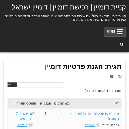
Ski
קניית דומיין | רכישת דומיין | דומיין ישראלי
t
conten
קניית דומיין ישראלי בזול ועם שירות ממומחה דומיינים, האתר מספק גם שירותים נילווים
כמו אחסון אתרים ושירותי קידום לאתר
MENU
תגית: הגנת פרטיות דומיין
מוצג דיון 1 (מתוך 1 סה״כ)
דיון
משתתפים
תגובות
הפוסט האחרון
מהי הגנת פרטיות דומיין ולמה היא
1
1
לפני שנה 1, 7
חשובה?
חודשים
נפתח על ידי
admin
admin