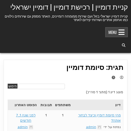
Ski
קניית דומיין | רכישת דומיין | דומיין ישראלי
t
conten
קניית דומיין ישראלי בזול ועם שירות ממומחה דומיינים, האתר מספק גם שירותים נילווים
כמו אחסון אתרים ושירותי קידום לאתר
MENU
תגית: סיומת דומיין
מוצג דיון 1 (מתוך 1 סה״כ)
דיון
משתתפים
תגובות
הפוסט האחרון
מהי סיומת דומיין וכיצד לבחור
1
1
לפני שנה 1, 7
אותה?
חודשים
נפתח על ידי
admin
admin