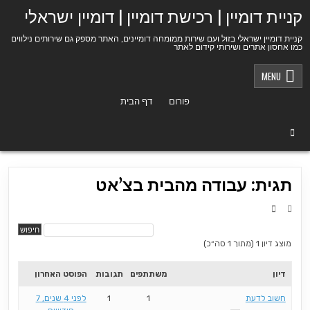
Ski
קניית דומיין | רכישת דומיין | דומיין ישראלי
t
conten
קניית דומיין ישראלי בזול ועם שירות ממומחה דומיינים, האתר מספק גם שירותים נילווים
כמו אחסון אתרים ושירותי קידום לאתר
MENU
פורום
דף הבית
תגית: עבודה מהבית בצ’אט
מוצג דיון 1 (מתוך 1 סה״כ)
דיון
משתתפים
תגובות
הפוסט האחרון
חשוב לדעת
1
1
לפני 4 שנים, 7