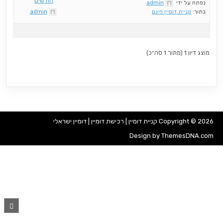
חודשים
נפתח על ידי
admin
בתוך:
קניית דומיין חינם
admin
מוצג דיון 1 (מתוך 1 סה״כ)
Copyright © 2026 קניית דומיין | רכישת דומיין | דומיין ישראלי
Design by ThemesDNA.com
OLL
TO
TOP