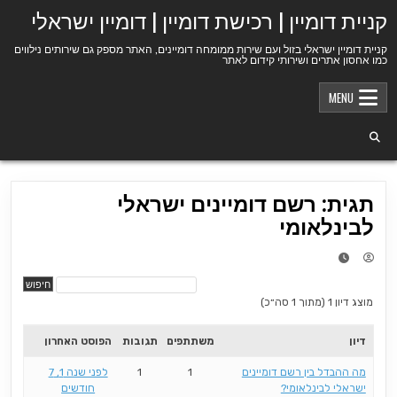
Ski
קניית דומיין | רכישת דומיין | דומיין ישראלי
t
conten
קניית דומיין ישראלי בזול ועם שירות ממומחה דומיינים, האתר מספק גם שירותים נילווים
כמו אחסון אתרים ושירותי קידום לאתר
MENU
תגית: רשם דומיינים ישראלי
לבינלאומי
מוצג דיון 1 (מתוך 1 סה״כ)
דיון
משתתפים
תגובות
הפוסט האחרון
מה ההבדל בין רשם דומיינים
1
1
לפני שנה 1, 7
ישראלי לבינלאומי?
חודשים