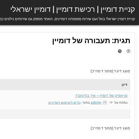
Ski
קניית דומיין | רכישת דומיין | דומיין ישראלי
t
conten
קניית דומיין ישראלי בזול ועם שירות ממומחה דומיינים, האתר מספק גם שירותים נילווים כ
תגית: תעבורה של דומיין
מוצג דיון 1 (מתוך 1 סה״כ)
דיון
טראפיק של דומיין – איך בודקים ?
נפתח על ידי
admin
בתוך:
כלים לשימוש דומיינים
מוצג דיון 1 (מתוך 1 סה״כ)