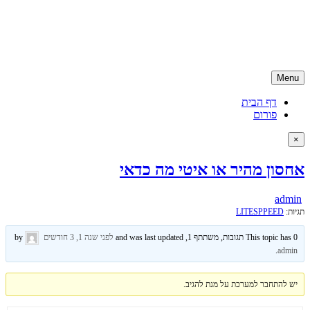
Skip
קניית דומיין | רכישת דומיין | דומיין ישראלי
to
קניית דומיין ישראלי בזול ועם שירות ממומחה דומיינים, האתר מספק גם
content
שירותים נילווים כמו אחסון אתרים ושירותי קידום לאתר
Menu
דף הבית
פורום
×
אחסון מהיר או איטי מה כדאי
admin
תגיות:
LITESPPEED
This topic has 0 תגובות, משתתף 1, and was last updated
לפני שנה 1, 3 חודשים
by
.
admin
יש להתחבר למערכת על מנת להגיב.