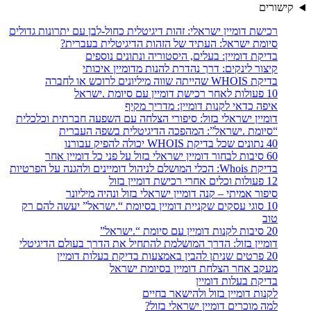
קישורים
רכישת דומיין ישראלי: זהות דיגיטלית כחול-לבן עם יתרונות גדולים
סיומת ישראל: העתיד של הזהות הדיגיטלית בעברית?
בדיקת דומיין: בעלים, היסטוריה ונתונים נוספים
קיצור לינקים: דרך נהדרת להנות מדומיין איכותי
בדיקת WHOIS שהייתה שווה מיליונים לרוכש או לחברה
10 פעולות לאחר רכישת דומיין עם סיומת .ישראל
איפה כדאי לקנות דומיין: מדריך מקיף
דומיין ישראלי בזול: סיפורי הצלחה עם השפעה חברתית וכלכלית
“סיומת .ישראל”: המהפכה הדיגיטלית בשפה העברית
40 נתונים שכל בדיקת WHOIS יכולה להפיק עבורנו
60 סיבות לבחור דומיין ישראלי בזול על פני כל דומיין אחר
בדיקת Whois: הכלי המושלם לניהול דומיינים ולהגנה על הפרטיות
12 פעולות וכלים אחרי רכישת דומיין בזול
סיפור אמיתי – קנה דומיין ישראלי בזול ונהיה מיליונר
10 סוגי עסקים שקניית דומיין בסיומת “.ישראל” יעשה להם רק
טוב
20 סיבות לקנות דומיין עם סיומת “.ישראל”
דומיין בזול: הדרך המושלמת להתחיל את הדרך בעולם הדיגיטלי
20 פרטים שניתן להבין באמצעות בדיקת בעלות דומיין
מעקב אחר הצלחת דומיין בסיומת ישראל
בדיקת בעלות דומיין
לקנות דומיין בזול ולהישאר בחיים
למה מוכרים דומיין ישראלי בזול?