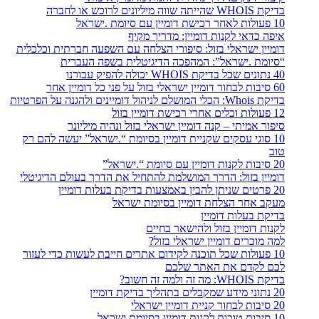
בדיקת WHOIS שהייתה שווה מיליונים לרוכש או לחברה
10 פעולות לאחר רכישת דומיין עם סיומת .ישראל
איפה כדאי לקנות דומיין: מדריך מקיף
דומיין ישראלי בזול: סיפורי הצלחה עם השפעה חברתית וכלכלית
“סיומת .ישראל”: המהפכה הדיגיטלית בשפה העברית
40 נתונים שכל בדיקת WHOIS יכולה להפיק עבורנו
60 סיבות לבחור דומיין ישראלי בזול על פני כל דומיין אחר
בדיקת Whois: הכלי המושלם לניהול דומיינים ולהגנה על הפרטיות
12 פעולות וכלים אחרי רכישת דומיין בזול
סיפור אמיתי – קנה דומיין ישראלי בזול ונהיה מיליונר
10 סוגי עסקים שקניית דומיין בסיומת “.ישראל” יעשה להם רק
טוב
20 סיבות לקנות דומיין עם סיומת “.ישראל”
דומיין בזול: הדרך המושלמת להתחיל את הדרך בעולם הדיגיטלי
20 פרטים שניתן להבין באמצעות בדיקת בעלות דומיין
מעקב אחר הצלחת דומיין בסיומת ישראל
בדיקת בעלות דומיין
לקנות דומיין בזול ולהישאר בחיים
למה מוכרים דומיין ישראלי בזול?
10 פעולות שכל תוכנה לקידום אתרים חייבת לעשות כדי לעזור
לכם לקדם את האתר שלכם
בדיקת WHOIS: מה זה ולמה זה חשוב?
20 נתוני מידע שמקבלים בתהליך בדיקת דומיין
20 סיבות לבחור קניית דומיין ישראלי
10 סיבות טובות לקנות דומיין בסיומת ישראל