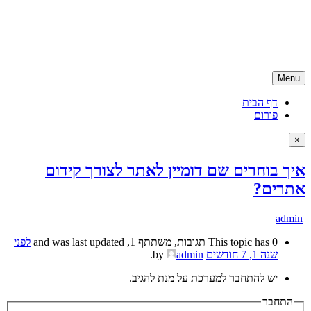
Skip
קניית דומיין | רכישת דומיין | דומיין ישראלי
to
קניית דומיין ישראלי בזול ועם שירות ממומחה דומיינים, האתר מספק גם
content
שירותים נילווים כמו אחסון אתרים ושירותי קידום לאתר
Menu
דף הבית
פורום
×
איך בוחרים שם דומיין לאתר לצורך קידום
אתרים?
admin
This topic has 0 תגובות, משתתף 1, and was last updated
לפני
שנה 1, 7 חודשים
by
admin
.
יש להתחבר למערכת על מנת להגיב.
התחבר