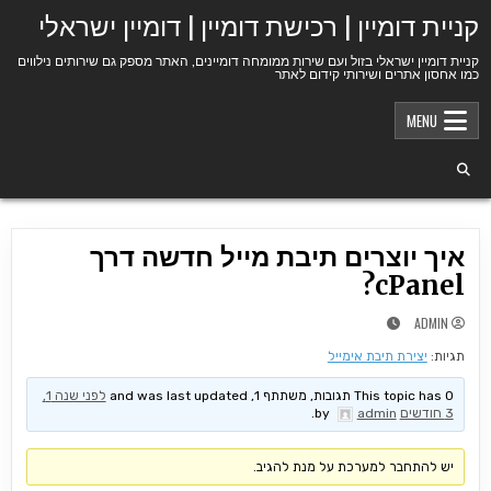
Ski
קניית דומיין | רכישת דומיין | דומיין ישראלי
t
conten
קניית דומיין ישראלי בזול ועם שירות ממומחה דומיינים, האתר מספק גם שירותים נילווים
כמו אחסון אתרים ושירותי קידום לאתר
MENU
איך יוצרים תיבת מייל חדשה דרך
cPanel?
ADMIN
תגיות:
יצירת תיבת אימייל
This topic has 0 תגובות, משתתף 1, and was last updated
לפני שנה 1,
3 חודשים
by
admin
.
יש להתחבר למערכת על מנת להגיב.