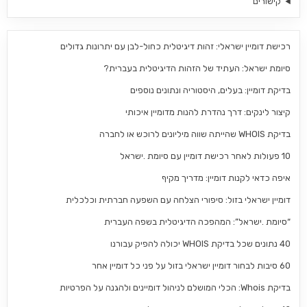
קישורים
רכישת דומיין ישראלי: זהות דיגיטלית כחול-לבן עם יתרונות גדולים
סיומת ישראל: העתיד של הזהות הדיגיטלית בעברית?
בדיקת דומיין: בעלים, היסטוריה ונתונים נוספים
קיצור לינקים: דרך נהדרת להנות מדומיין איכותי
בדיקת WHOIS שהייתה שווה מיליונים לרוכש או לחברה
10 פעולות לאחר רכישת דומיין עם סיומת .ישראל
איפה כדאי לקנות דומיין: מדריך מקיף
דומיין ישראלי בזול: סיפורי הצלחה עם השפעה חברתית וכלכלית
“סיומת .ישראל”: המהפכה הדיגיטלית בשפה העברית
40 נתונים שכל בדיקת WHOIS יכולה להפיק עבורנו
60 סיבות לבחור דומיין ישראלי בזול על פני כל דומיין אחר
בדיקת Whois: הכלי המושלם לניהול דומיינים ולהגנה על הפרטיות