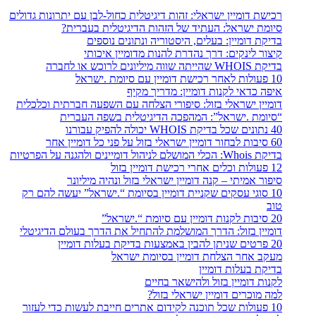
רכישת דומיין ישראלי: זהות דיגיטלית כחול-לבן עם יתרונות גדולים
סיומת ישראל: העתיד של הזהות הדיגיטלית בעברית?
בדיקת דומיין: בעלים, היסטוריה ונתונים נוספים
קיצור לינקים: דרך נהדרת להנות מדומיין איכותי
בדיקת WHOIS שהייתה שווה מיליונים לרוכש או לחברה
10 פעולות לאחר רכישת דומיין עם סיומת .ישראל
איפה כדאי לקנות דומיין: מדריך מקיף
דומיין ישראלי בזול: סיפורי הצלחה עם השפעה חברתית וכלכלית
“סיומת .ישראל”: המהפכה הדיגיטלית בשפה העברית
40 נתונים שכל בדיקת WHOIS יכולה להפיק עבורנו
60 סיבות לבחור דומיין ישראלי בזול על פני כל דומיין אחר
בדיקת Whois: הכלי המושלם לניהול דומיינים ולהגנה על הפרטיות
12 פעולות וכלים אחרי רכישת דומיין בזול
סיפור אמיתי – קנה דומיין ישראלי בזול ונהיה מיליונר
10 סוגי עסקים שקניית דומיין בסיומת “.ישראל” יעשה להם רק
טוב
20 סיבות לקנות דומיין עם סיומת “.ישראל”
דומיין בזול: הדרך המושלמת להתחיל את הדרך בעולם הדיגיטלי
20 פרטים שניתן להבין באמצעות בדיקת בעלות דומיין
מעקב אחר הצלחת דומיין בסיומת ישראל
בדיקת בעלות דומיין
לקנות דומיין בזול ולהישאר בחיים
למה מוכרים דומיין ישראלי בזול?
10 פעולות שכל תוכנה לקידום אתרים חייבת לעשות כדי לעזור