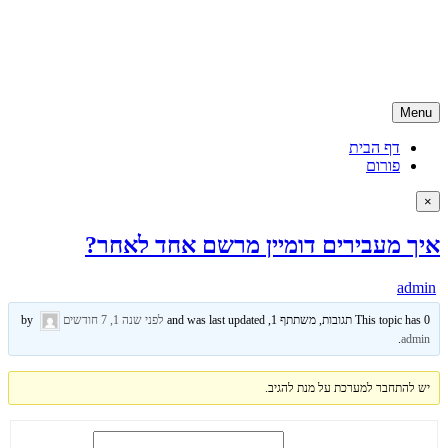
Skip
קניית דומיין | רכישת דומיין | דומיין ישראלי
to
קניית דומיין ישראלי בזול ועם שירות ממומחה דומיינים, האתר מספק גם
content
שירותים נילווים כמו אחסון אתרים ושירותי קידום לאתר
Menu
דף הבית
פורום
×
איך מעבירים דומיין מרשם אחד לאחר?
admin
This topic has 0 תגובות, משתתף 1, and was last updated
לפני שנה 1, 7 חודשים
by
.
admin
יש להתחבר למערכת על מנת להגיב.