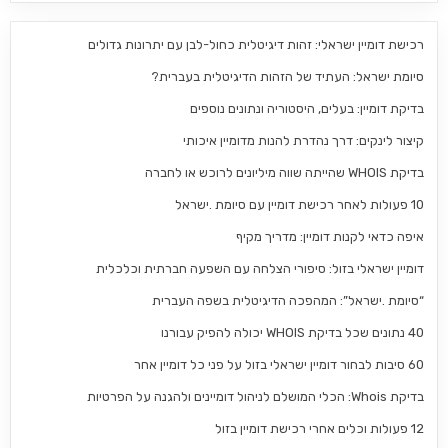
רכישת דומיין ישראלי: זהות דיגיטלית כחול-לבן עם יתרונות גדולים
סיומת ישראל: העתיד של הזהות הדיגיטלית בעברית?
בדיקת דומיין: בעלים, היסטוריה ונתונים נוספים
קיצור לינקים: דרך נהדרת להנות מדומיין איכותי
בדיקת WHOIS שהייתה שווה מיליונים לרוכש או לחברה
10 פעולות לאחר רכישת דומיין עם סיומת .ישראל
איפה כדאי לקנות דומיין: מדריך מקיף
דומיין ישראלי בזול: סיפורי הצלחה עם השפעה חברתית וכלכלית
“סיומת .ישראל”: המהפכה הדיגיטלית בשפה העברית
40 נתונים שכל בדיקת WHOIS יכולה להפיק עבורנו
60 סיבות לבחור דומיין ישראלי בזול על פני כל דומיין אחר
בדיקת Whois: הכלי המושלם לניהול דומיינים ולהגנה על הפרטיות
12 פעולות וכלים אחרי רכישת דומיין בזול