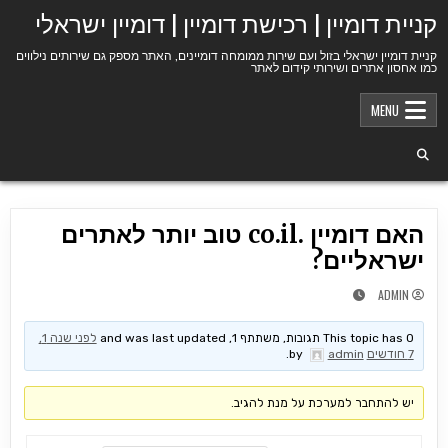
Ski
קניית דומיין | רכישת דומיין | דומיין ישראלי
t
conten
קניית דומיין ישראלי בזול ועם שירות ממומחה דומיינים, האתר מספק גם שירותים נילווים
כמו אחסון אתרים ושירותי קידום לאתר
MENU
האם דומיין .co.il טוב יותר לאתרים
ישראליים?
ADMIN
This topic has 0 תגובות, משתתף 1, and was last updated
לפני שנה 1,
7 חודשים
by
admin
.
יש להתחבר למערכת על מנת להגיב.