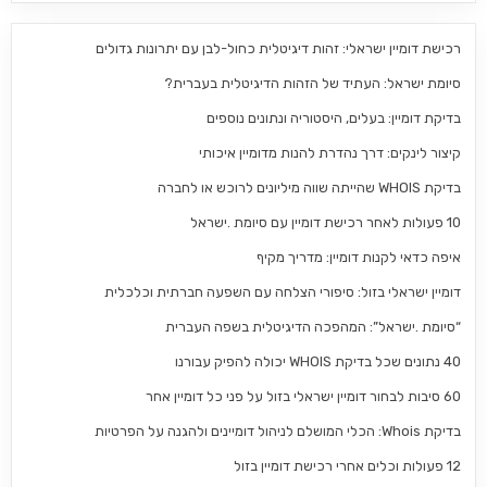
רכישת דומיין ישראלי: זהות דיגיטלית כחול-לבן עם יתרונות גדולים
סיומת ישראל: העתיד של הזהות הדיגיטלית בעברית?
בדיקת דומיין: בעלים, היסטוריה ונתונים נוספים
קיצור לינקים: דרך נהדרת להנות מדומיין איכותי
בדיקת WHOIS שהייתה שווה מיליונים לרוכש או לחברה
10 פעולות לאחר רכישת דומיין עם סיומת .ישראל
איפה כדאי לקנות דומיין: מדריך מקיף
דומיין ישראלי בזול: סיפורי הצלחה עם השפעה חברתית וכלכלית
“סיומת .ישראל”: המהפכה הדיגיטלית בשפה העברית
40 נתונים שכל בדיקת WHOIS יכולה להפיק עבורנו
60 סיבות לבחור דומיין ישראלי בזול על פני כל דומיין אחר
בדיקת Whois: הכלי המושלם לניהול דומיינים ולהגנה על הפרטיות
12 פעולות וכלים אחרי רכישת דומיין בזול