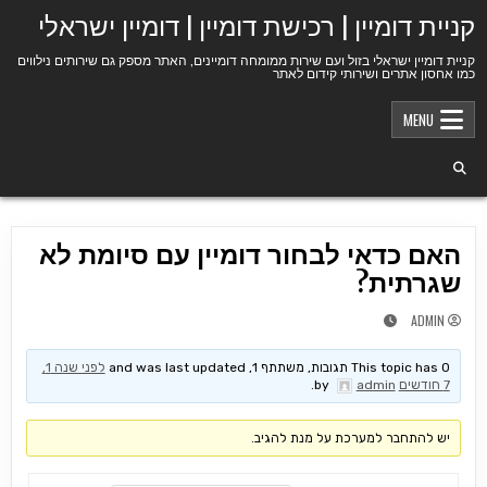
Ski
קניית דומיין | רכישת דומיין | דומיין ישראלי
t
conten
קניית דומיין ישראלי בזול ועם שירות ממומחה דומיינים, האתר מספק גם שירותים נילווים
כמו אחסון אתרים ושירותי קידום לאתר
MENU
האם כדאי לבחור דומיין עם סיומת לא
שגרתית?
ADMIN
This topic has 0 תגובות, משתתף 1, and was last updated
לפני שנה 1,
7 חודשים
by
admin
.
יש להתחבר למערכת על מנת להגיב.