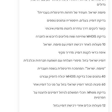
גדולים
סיומת ישראל: העתיד של הזהות הדיגיטלית בעברית?
בדיקת דומיין: בעלים, היסטוריה ונתונים נוספים
קיצור לינקים: דרך נהדרת להנות מדומיין איכותי
בדיקת WHOIS שהייתה שווה מיליונים לרוכש או לחברה
10 פעולות לאחר רכישת דומיין עם סיומת .ישראל
איפה כדאי לקנות דומיין: מדריך מקיף
דומיין ישראלי בזול: סיפורי הצלחה עם השפעה חברתית וכלכלית
“סיומת .ישראל”: המהפכה הדיגיטלית בשפה העברית
40 נתונים שכל בדיקת WHOIS יכולה להפיק עבורנו
60 סיבות לבחור דומיין ישראלי בזול על פני כל דומיין אחר
בדיקת Whois: הכלי המושלם לניהול דומיינים ולהגנה על
הפרטיות
12 פעולות וכלים אחרי רכישת דומיין בזול