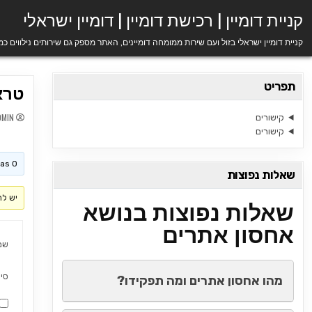
Ski
קניית דומיין | רכישת דומיין | דומיין ישראלי
t
conten
קניית דומיין ישראלי בזול ועם שירות ממומחה דומיינים, האתר מספק גם שירותים נילווים כ
תפריט
טראפ
DMIN
קישורים
קישורים
his topic has 0
שאלות נפוצות
יש לה
שאלות נפוצות בנושא
אחסון אתרים
שם
סי
מהו אחסון אתרים ומה תפקידו?