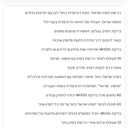
רכישת דומיין ישראלי: זהות דיגיטלית כחול-לבן עם יתרונות גדולים
סיומת ישראל: העתיד של הזהות הדיגיטלית בעברית?
בדיקת דומיין: בעלים, היסטוריה ונתונים נוספים
קיצור לינקים: דרך נהדרת להנות מדומיין איכותי
בדיקת WHOIS שהייתה שווה מיליונים לרוכש או לחברה
10 פעולות לאחר רכישת דומיין עם סיומת .ישראל
איפה כדאי לקנות דומיין: מדריך מקיף
דומיין ישראלי בזול: סיפורי הצלחה עם השפעה חברתית וכלכלית
“סיומת .ישראל”: המהפכה הדיגיטלית בשפה העברית
40 נתונים שכל בדיקת WHOIS יכולה להפיק עבורנו
60 סיבות לבחור דומיין ישראלי בזול על פני כל דומיין אחר
בדיקת Whois: הכלי המושלם לניהול דומיינים ולהגנה על הפרטיות
12 פעולות וכלים אחרי רכישת דומיין בזול