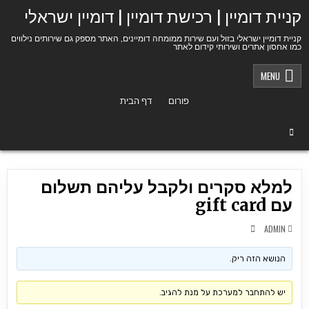
Ski
קניית דומיין | רכישת דומיין | דומיין ישראלי
t
conten
קניית דומיין ישראלי בזול ועם שירות ממומחה דומיינים, האתר מספק גם שירותים נילווים
כמו אחסון אתרים ושירותי קידום לאתר
MENU
פורום
דף הבית
למלא סקרים ולקבל עליהם תשלום
עם gift card
ADMIN
הנושא הזה ריק.
יש להתחבר למערכת על מנת להגיב.