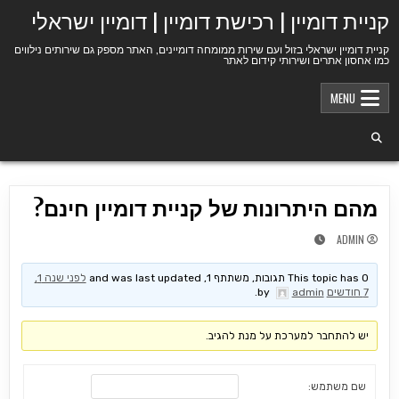
Ski
קניית דומיין | רכישת דומיין | דומיין ישראלי
t
conten
קניית דומיין ישראלי בזול ועם שירות ממומחה דומיינים, האתר מספק גם שירותים נילווים
כמו אחסון אתרים ושירותי קידום לאתר
MENU
מהם היתרונות של קניית דומיין חינם?
ADMIN
This topic has 0 תגובות, משתתף 1, and was last updated
לפני שנה 1,
7 חודשים
by
admin
.
יש להתחבר למערכת על מנת להגיב.
שם משתמש: