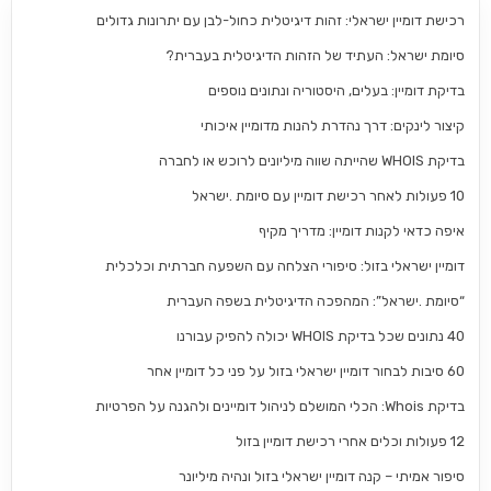
רכישת דומיין ישראלי: זהות דיגיטלית כחול-לבן עם יתרונות גדולים
סיומת ישראל: העתיד של הזהות הדיגיטלית בעברית?
בדיקת דומיין: בעלים, היסטוריה ונתונים נוספים
קיצור לינקים: דרך נהדרת להנות מדומיין איכותי
בדיקת WHOIS שהייתה שווה מיליונים לרוכש או לחברה
10 פעולות לאחר רכישת דומיין עם סיומת .ישראל
איפה כדאי לקנות דומיין: מדריך מקיף
דומיין ישראלי בזול: סיפורי הצלחה עם השפעה חברתית וכלכלית
“סיומת .ישראל”: המהפכה הדיגיטלית בשפה העברית
40 נתונים שכל בדיקת WHOIS יכולה להפיק עבורנו
60 סיבות לבחור דומיין ישראלי בזול על פני כל דומיין אחר
בדיקת Whois: הכלי המושלם לניהול דומיינים ולהגנה על הפרטיות
12 פעולות וכלים אחרי רכישת דומיין בזול
סיפור אמיתי – קנה דומיין ישראלי בזול ונהיה מיליונר