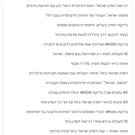
רכישת דומיין ישראלי: זהות דיגיטלית כחול-לבן עם יתרונות גדולים
סיומת ישראל: העתיד של הזהות הדיגיטלית בעברית?
בדיקת דומיין: בעלים, היסטוריה ונתונים נוספים
קיצור לינקים: דרך נהדרת להנות מדומיין איכותי
בדיקת WHOIS שהייתה שווה מיליונים לרוכש או לחברה
10 פעולות לאחר רכישת דומיין עם סיומת .ישראל
איפה כדאי לקנות דומיין: מדריך מקיף
דומיין ישראלי בזול: סיפורי הצלחה עם השפעה חברתית וכלכלית
“סיומת .ישראל”: המהפכה הדיגיטלית בשפה העברית
40 נתונים שכל בדיקת WHOIS יכולה להפיק עבורנו
60 סיבות לבחור דומיין ישראלי בזול על פני כל דומיין אחר
בדיקת Whois: הכלי המושלם לניהול דומיינים ולהגנה על הפרטיות
12 פעולות וכלים אחרי רכישת דומיין בזול
סיפור אמיתי – קנה דומיין ישראלי בזול ונהיה מיליונר