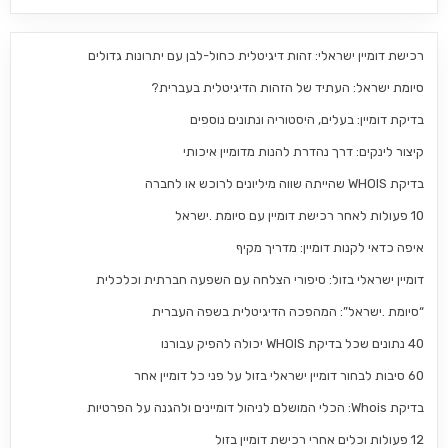
רכישת דומיין ישראלי: זהות דיגיטלית כחול-לבן עם יתרונות גדולים
סיומת ישראל: העתיד של הזהות הדיגיטלית בעברית?
בדיקת דומיין: בעלים, היסטוריה ונתונים נוספים
קיצור לינקים: דרך נהדרת להנות מדומיין איכותי
בדיקת WHOIS שהייתה שווה מיליונים לרוכש או לחברה
10 פעולות לאחר רכישת דומיין עם סיומת .ישראל
איפה כדאי לקנות דומיין: מדריך מקיף
דומיין ישראלי בזול: סיפורי הצלחה עם השפעה חברתית וכלכלית
“סיומת .ישראל”: המהפכה הדיגיטלית בשפה העברית
40 נתונים שכל בדיקת WHOIS יכולה להפיק עבורנו
60 סיבות לבחור דומיין ישראלי בזול על פני כל דומיין אחר
בדיקת Whois: הכלי המושלם לניהול דומיינים ולהגנה על הפרטיות
12 פעולות וכלים אחרי רכישת דומיין בזול