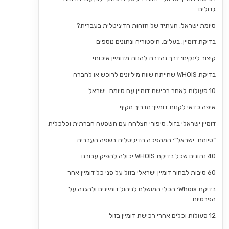
גדולים
סיומת ישראל: העתיד של הזהות הדיגיטלית בעברית?
בדיקת דומיין: בעלים, היסטוריה ונתונים נוספים
קיצור לינקים: דרך נהדרת להנות מדומיין איכותי
בדיקת WHOIS שהייתה שווה מיליונים לרוכש או לחברה
10 פעולות לאחר רכישת דומיין עם סיומת .ישראל
איפה כדאי לקנות דומיין: מדריך מקיף
דומיין ישראלי בזול: סיפורי הצלחה עם השפעה חברתית וכלכלית
“סיומת .ישראל”: המהפכה הדיגיטלית בשפה העברית
40 נתונים שכל בדיקת WHOIS יכולה להפיק עבורנו
60 סיבות לבחור דומיין ישראלי בזול על פני כל דומיין אחר
בדיקת Whois: הכלי המושלם לניהול דומיינים ולהגנה על
הפרטיות
12 פעולות וכלים אחרי רכישת דומיין בזול