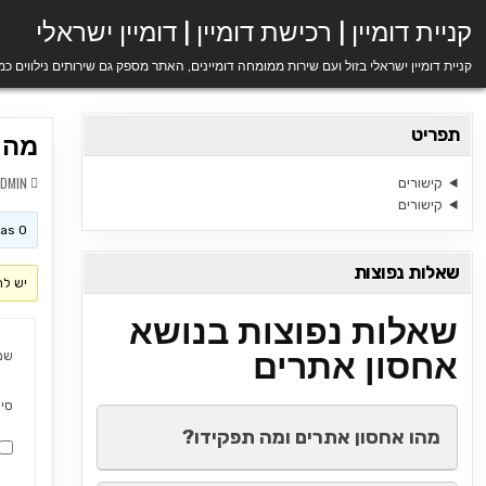
Ski
קניית דומיין | רכישת דומיין | דומיין ישראלי
t
conten
קניית דומיין ישראלי בזול ועם שירות ממומחה דומיינים, האתר מספק גם שירותים נילווים כ
תפריט
מה ה
ADMIN
קישורים
קישורים
his topic has 0
שאלות נפוצות
יש לה
שאלות נפוצות בנושא
אחסון אתרים
שם
סי
מהו אחסון אתרים ומה תפקידו?