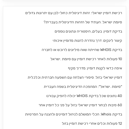
רכישת דומיין ישראלי: זהות דיגיטלית כחול-לבן עם יתרונות גדולים
סיומת ישראל: העתיד של הזהות הדיגיטלית בעברית?
בדיקת דומיין: בעלים, היסטוריה ונתונים נוספים
קיצור לינקים: דרך נהדרת להנות מדומיין איכותי
בדיקת WHOIS שהייתה שווה מיליונים לרוכש או לחברה
10 פעולות לאחר רכישת דומיין עם סיומת .ישראל
איפה כדאי לקנות דומיין: מדריך מקיף
דומיין ישראלי בזול: סיפורי הצלחה עם השפעה חברתית וכלכלית
“סיומת .ישראל”: המהפכה הדיגיטלית בשפה העברית
40 נתונים שכל בדיקת WHOIS יכולה להפיק עבורנו
60 סיבות לבחור דומיין ישראלי בזול על פני כל דומיין אחר
בדיקת Whois: הכלי המושלם לניהול דומיינים ולהגנה על הפרטיות
12 פעולות וכלים אחרי רכישת דומיין בזול