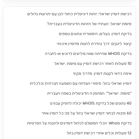
רכישת דומיין ישראלי: זהות דיגיטלית כחול-לבן עם יתרונות גדולים
סיומת ישראל: העתיד של הזהות הדיגיטלית בעברית?
בדיקת דומיין: בעלים, היסטוריה ונתונים נוספים
קיצור לינקים: דרך נהדרת להנות מדומיין איכותי
בדיקת WHOIS שהייתה שווה מיליונים לרוכש או לחברה
10 פעולות לאחר רכישת דומיין עם סיומת .ישראל
איפה כדאי לקנות דומיין: מדריך מקיף
דומיין ישראלי בזול: סיפורי הצלחה עם השפעה חברתית וכלכלית
“סיומת .ישראל”: המהפכה הדיגיטלית בשפה העברית
40 נתונים שכל בדיקת WHOIS יכולה להפיק עבורנו
60 סיבות לבחור דומיין ישראלי בזול על פני כל דומיין אחר
בדיקת Whois: הכלי המושלם לניהול דומיינים ולהגנה על הפרטיות
12 פעולות וכלים אחרי רכישת דומיין בזול