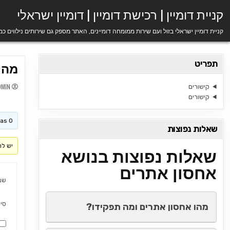
Ski
קניית דומיין | רכישת דומיין | דומיין ישראלי
t
conten
קניית דומיין ישראלי בזול ועם שירות ממומחה דומיינים, האתר מספק גם שירותים נילווים כ
תפריט
מה זה
DMIN
קישורים
קישורים
his topic has 0
שאלות נפוצות
יש לה
שאלות נפוצות בנושא
אחסון אתרים
שם
סי
מהו אחסון אתרים ומה תפקידו?