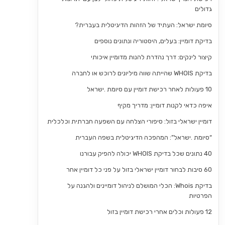
גדולים
סיומת ישראל: העתיד של הזהות הדיגיטלית בעברית?
בדיקת דומיין: בעלים, היסטוריה ונתונים נוספים
קיצור לינקים: דרך נהדרת להנות מדומיין איכותי
בדיקת WHOIS שהייתה שווה מיליונים לרוכש או לחברה
10 פעולות לאחר רכישת דומיין עם סיומת .ישראל
איפה כדאי לקנות דומיין: מדריך מקיף
דומיין ישראלי בזול: סיפורי הצלחה עם השפעה חברתית וכלכלית
“סיומת .ישראל”: המהפכה הדיגיטלית בשפה העברית
40 נתונים שכל בדיקת WHOIS יכולה להפיק עבורנו
60 סיבות לבחור דומיין ישראלי בזול על פני כל דומיין אחר
בדיקת Whois: הכלי המושלם לניהול דומיינים ולהגנה על
הפרטיות
12 פעולות וכלים אחרי רכישת דומיין בזול