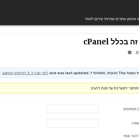
מו אחסון אתרים ושירותי קידום לאתר
 בכלל cPanel
A
T תגובות, משתתף 1, and was last updated
לפני שנה 1, 3 חודשים
by
admin
תחבר למערכת על מנת להגיב.
 משתמש:
סמה:
זכור אותי