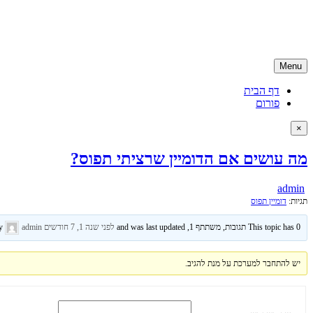
Skip
קניית דומיין | רכישת דומיין | דומיין ישראלי
to
קניית דומיין ישראלי בזול ועם שירות ממומחה דומיינים, האתר מספק גם שיר
content
Menu
דף הבית
פורום
×
מה עושים אם הדומיין שרציתי תפוס?
admin
תגיות:
דומיין תפוס
This topic has 0 תגובות, משתתף 1, and was last updated
לפני שנה 1, 7 חודשים
by
admin
יש להתחבר למערכת על מנת להגיב.