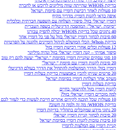
קיצור לינקים: דרך נהדרת להנות מדומיין איכותי
בדיקת WHOIS שהייתה שווה מיליונים לרוכש או לחברה
10 פעולות לאחר רכישת דומיין עם סיומת .ישראל
איפה כדאי לקנות דומיין: מדריך מקיף
דומיין ישראלי בזול: סיפורי הצלחה עם השפעה חברתית וכלכלית
“סיומת .ישראל”: המהפכה הדיגיטלית בשפה העברית
40 נתונים שכל בדיקת WHOIS יכולה להפיק עבורנו
60 סיבות לבחור דומיין ישראלי בזול על פני כל דומיין אחר
בדיקת Whois: הכלי המושלם לניהול דומיינים ולהגנה על הפרטיות
12 פעולות וכלים אחרי רכישת דומיין בזול
סיפור אמיתי – קנה דומיין ישראלי בזול ונהיה מיליונר
10 סוגי עסקים שקניית דומיין בסיומת “.ישראל” יעשה להם רק טוב
20 סיבות לקנות דומיין עם סיומת “.ישראל”
דומיין בזול: הדרך המושלמת להתחיל את הדרך בעולם הדיגיטלי
20 פרטים שניתן להבין באמצעות בדיקת בעלות דומיין
מעקב אחר הצלחת דומיין בסיומת ישראל
בדיקת בעלות דומיין
לקנות דומיין בזול ולהישאר בחיים
למה מוכרים דומיין ישראלי בזול?
10 פעולות שכל תוכנה לקידום אתרים חייבת לעשות כדי לעזור לכם לקדם את האתר שלכם
בדיקת WHOIS: מה זה ולמה זה חשוב?
20 נתוני מידע שמקבלים בתהליך בדיקת דומיין
20 סיבות לבחור קניית דומיין ישראלי
10 סיבות טובות לקנות דומיין בסיומת ישראל
קניית דומיין עם המלצות לדומיין