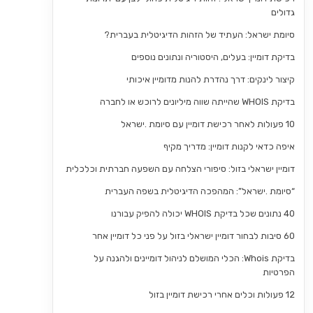
גדולים
סיומת ישראל: העתיד של הזהות הדיגיטלית בעברית?
בדיקת דומיין: בעלים, היסטוריה ונתונים נוספים
קיצור לינקים: דרך נהדרת להנות מדומיין איכותי
בדיקת WHOIS שהייתה שווה מיליונים לרוכש או לחברה
10 פעולות לאחר רכישת דומיין עם סיומת .ישראל
איפה כדאי לקנות דומיין: מדריך מקיף
דומיין ישראלי בזול: סיפורי הצלחה עם השפעה חברתית וכלכלית
“סיומת .ישראל”: המהפכה הדיגיטלית בשפה העברית
40 נתונים שכל בדיקת WHOIS יכולה להפיק עבורנו
60 סיבות לבחור דומיין ישראלי בזול על פני כל דומיין אחר
בדיקת Whois: הכלי המושלם לניהול דומיינים ולהגנה על
הפרטיות
12 פעולות וכלים אחרי רכישת דומיין בזול