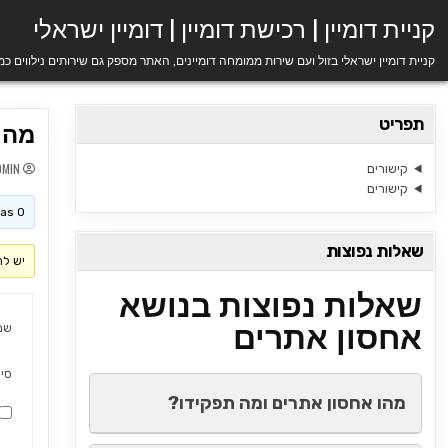
Ski
קניית דומיין | רכישת דומיין | דומיין ישראלי
t
conten
קניית דומיין ישראלי בזול ועם שירות ממומחה דומיינים, האתר מספק גם שירותים נילווים כ
תפריט
מה 
DMIN
קישורים
קישורים
his topic has 0
שאלות נפוצות
יש לה
שאלות נפוצות בנושא
אחסון אתרים
שם
סי
מהו אחסון אתרים ומה תפקידו?