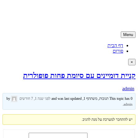
Skip
קניית דומיין | רכישת דומיין | דומיין ישראלי
to
קניית דומיין ישראלי בזול ועם שירות ממומחה דומיינים, האתר מספק גם
content
שירותים נילווים כמו אחסון אתרים ושירותי קידום לאתר
Menu
דף הבית
פורום
×
קניית דומיינים עם סיומת פחות פופולרית
admin
This topic has 0 תגובות, משתתף 1, and was last updated
לפני שנה 1, 7 חודשים
by
.
admin
יש להתחבר למערכת על מנת להגיב.