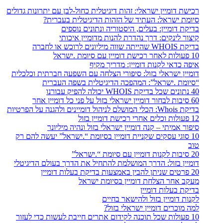
רכישת דומיין ישראלי: זהות דיגיטלית כחול-לבן עם יתרונות גדולים
סיומת ישראל: העתיד של הזהות הדיגיטלית בעברית?
בדיקת דומיין: בעלים, היסטוריה ונתונים נוספים
קיצור לינקים: דרך נהדרת להנות מדומיין איכותי
בדיקת WHOIS שהייתה שווה מיליונים לרוכש או לחברה
10 פעולות לאחר רכישת דומיין עם סיומת .ישראל
איפה כדאי לקנות דומיין: מדריך מקיף
דומיין ישראלי בזול: סיפורי הצלחה עם השפעה חברתית וכלכלית
“סיומת .ישראל”: המהפכה הדיגיטלית בשפה העברית
40 נתונים שכל בדיקת WHOIS יכולה להפיק עבורנו
60 סיבות לבחור דומיין ישראלי בזול על פני כל דומיין אחר
בדיקת Whois: הכלי המושלם לניהול דומיינים ולהגנה על הפרטיות
12 פעולות וכלים אחרי רכישת דומיין בזול
סיפור אמיתי – קנה דומיין ישראלי בזול ונהיה מיליונר
10 סוגי עסקים שקניית דומיין בסיומת “.ישראל” יעשה להם רק
טוב
20 סיבות לקנות דומיין עם סיומת “.ישראל”
דומיין בזול: הדרך המושלמת להתחיל את הדרך בעולם הדיגיטלי
20 פרטים שניתן להבין באמצעות בדיקת בעלות דומיין
מעקב אחר הצלחת דומיין בסיומת ישראל
בדיקת בעלות דומיין
לקנות דומיין בזול ולהישאר בחיים
למה מוכרים דומיין ישראלי בזול?
10 פעולות שכל תוכנה לקידום אתרים חייבת לעשות כדי לעזור