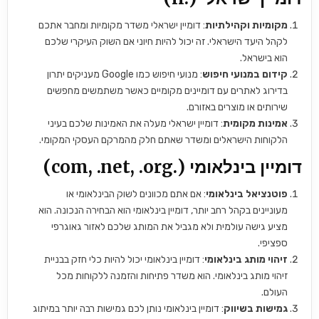
מקומיות וקהילתיות
: דומיין ישראלי משדר מקומיות ומחבר אתכם
לקהל היעד הישראלי. זה יכול להיות חיוני אם השוק העיקרי שלכם
הוא בישראל.
קידום במנועי חיפוש
: מנועי חיפוש כמו Google מעניקים יתרון
בדירוג לאתרים עם דומיינים מקומיים כאשר משתמשים מחפשים
שירותים או מוצרים באזורם.
אמינות מקומית
: דומיין ישראלי מעלה את האמינות שלכם בעיני
הלקוחות הישראלים ומשדר שאתם חלק מהמרקם העסקי המקומי.
דומיין בינלאומי (.com, .net, .org)
פוטנציאל בינלאומי
: אם אתם מכוונים לשוק הבינלאומי או
מעוניינים בקהל רחב יותר, דומיין בינלאומי הוא הבחירה הנכונה. הוא
מציע גישה עולמית ולא מגביל את המותג שלכם לאזור גאוגרפי
ספציפי.
זיהוי מותג בינלאומי
: דומיין בינלאומי יכול להיות כלי חזק בבניית
זיהוי מותג בינלאומי. הוא משדר פתיחות והזמנה ללקוחות מכל
העולם.
גמישות בשיווק
: דומיין בינלאומי נותן לכם גמישות רבה יותר במיתוג