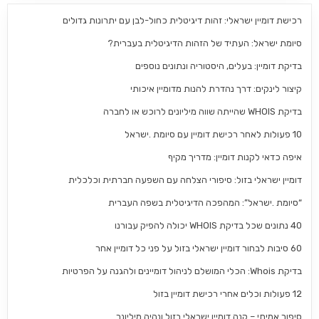
רכישת דומיין ישראלי: זהות דיגיטלית כחול-לבן עם יתרונות גדולים
סיומת ישראל: העתיד של הזהות הדיגיטלית בעברית?
בדיקת דומיין: בעלים, היסטוריה ונתונים נוספים
קיצור לינקים: דרך נהדרת להנות מדומיין איכותי
בדיקת WHOIS שהייתה שווה מיליונים לרוכש או לחברה
10 פעולות לאחר רכישת דומיין עם סיומת .ישראל
איפה כדאי לקנות דומיין: מדריך מקיף
דומיין ישראלי בזול: סיפורי הצלחה עם השפעה חברתית וכלכלית
“סיומת .ישראל”: המהפכה הדיגיטלית בשפה העברית
40 נתונים שכל בדיקת WHOIS יכולה להפיק עבורנו
60 סיבות לבחור דומיין ישראלי בזול על פני כל דומיין אחר
בדיקת Whois: הכלי המושלם לניהול דומיינים ולהגנה על הפרטיות
12 פעולות וכלים אחרי רכישת דומיין בזול
סיפור אמיתי – קנה דומיין ישראלי בזול ונהיה מיליונר