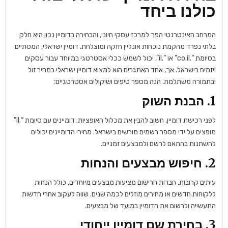
כולנו ביחד
המרחב האינטרנטי הפך למרכז עסקי חיוני, והבחירה בדומיין נכון היא חלק
בלתי נפרד מהקמת נוכחות אונליין חזקה ומוצלחת. דומיין ישראלי, המסתיים
בסיומת “.co.il” או “.il”, יכול לשמש ככלי אסטרטגי במיוחד עבור עסקים
ויזמים בישראל. אך, אחד האתגרים הוא למצוא דומיין ישראלי במחיר זול
ובתמורה משתלמת. הנה מספר טיפים ושיקולים אסטרטגיים:
1.
הבנת השוק
לפני רכישת דומיין, חשוב להבין את מכלול האופציות. דומיינים עם סיומת “.il”
מופצים על ידי מספר רשמים מורשים בישראל. מחירי הדומיינים יכולים
להשתנות בהתאם לרשם ולמבצעים זמניים.
2.
חיפוש מבצעים והנחות
עיתים קרובות, חברות הרישום מציעות מבצעים מיוחדים, כולל הנחות
ללקוחות חדשים או מחירים מוזלים לכמה שנים. שווה לעקוב אחרי חדשות
התעשייה ולרשום את הדומיין במועד של מבצעים.
3.
בחירת שם דומיין ייחודי