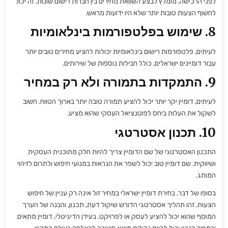
לפני הרכישה, מומלץ לבצע השוואת מחירים בין חברות רישום שונות. זה יכול
לחשוף הצעות טובות יותר שלא היו ידועות מראש.
8.
שימוש בפלטפורמות בינלאומיות
לעיתים, פלטפורמות רישום בינלאומיות יכולות להציע מחירים טובים יותר
עבור דומיינים ישראלים, כולל חבילות נוספות של שירותים.
9.
התמקדות בתמורה ולא רק במחיר
לעיתים, דומיין יקר יותר יכול להציע תמורה טובה יותר בארוך הטווח. חשוב
לשקול את העלות ביחס לפוטנציאל העסקי שהוא מציע.
10.
תכנון אסטרטגי
התכנון האסטרטגי של שם הדומיין צריך להיות חלק מתוכנית העסקית
ושיווקית. שם דומיין טוב יכול לשפר את הנראות במנועי חיפוש ולתרום לזיהוי
המותג.
בסופו של דבר, בחירת דומיין ישראלי במחיר זול אינה רק עניין של חיפוש
הצעות. זהו תהליך אסטרטגי הדורש שיקול דעת, תכנון, והבנה של הערך
המוסף שהוא יכול להציע לעסק או לפרויקט. בעידן הדיגיטלי, דומיין מתאים