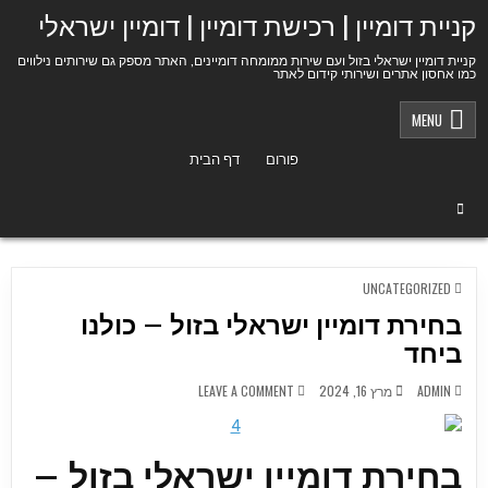
Ski
קניית דומיין | רכישת דומיין | דומיין ישראלי
t
conten
קניית דומיין ישראלי בזול ועם שירות ממומחה דומיינים, האתר מספק גם שירותים נילווים
כמו אחסון אתרים ושירותי קידום לאתר
MENU
פורום
דף הבית
POSTED
UNCATEGORIZED
IN
בחירת דומיין ישראלי בזול – כולנו
ביחד
ON
ADMIN
מרץ 16, 2024
LEAVE A COMMENT
בחירת
דומיין
ישראלי
בזול
–
בחירת דומיין ישראלי בזול –
כולנו
ביחד