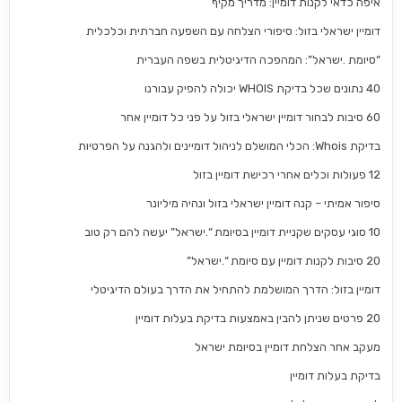
איפה כדאי לקנות דומיין: מדריך מקיף
דומיין ישראלי בזול: סיפורי הצלחה עם השפעה חברתית וכלכלית
“סיומת .ישראל”: המהפכה הדיגיטלית בשפה העברית
40 נתונים שכל בדיקת WHOIS יכולה להפיק עבורנו
60 סיבות לבחור דומיין ישראלי בזול על פני כל דומיין אחר
בדיקת Whois: הכלי המושלם לניהול דומיינים ולהגנה על הפרטיות
12 פעולות וכלים אחרי רכישת דומיין בזול
סיפור אמיתי – קנה דומיין ישראלי בזול ונהיה מיליונר
10 סוגי עסקים שקניית דומיין בסיומת “.ישראל” יעשה להם רק טוב
20 סיבות לקנות דומיין עם סיומת “.ישראל”
דומיין בזול: הדרך המושלמת להתחיל את הדרך בעולם הדיגיטלי
20 פרטים שניתן להבין באמצעות בדיקת בעלות דומיין
מעקב אחר הצלחת דומיין בסיומת ישראל
בדיקת בעלות דומיין