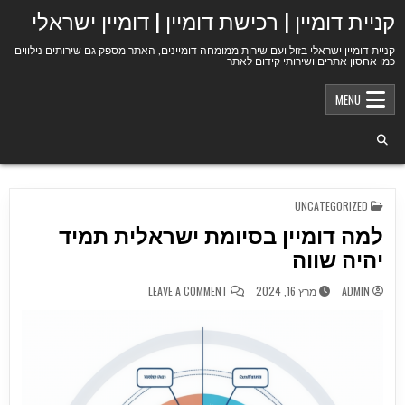
Ski
קניית דומיין | רכישת דומיין | דומיין ישראלי
t
conten
קניית דומיין ישראלי בזול ועם שירות ממומחה דומיינים, האתר מספק גם שירותים נילווים
כמו אחסון אתרים ושירותי קידום לאתר
MENU
POSTED
UNCATEGORIZED
IN
למה דומיין בסיומת ישראלית תמיד
יהיה שווה
ON
ADMIN
מרץ 16, 2024
LEAVE A COMMENT
למה
דומיין
בסיומת
ישראלית
תמיד
יהיה
שווה