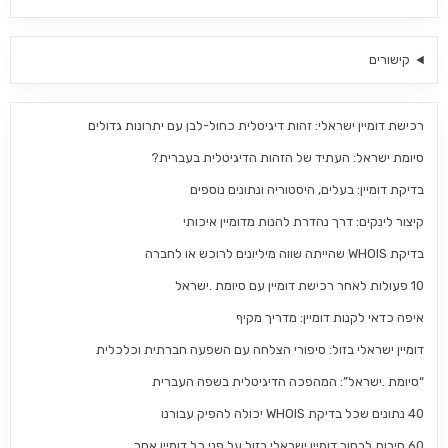
קישורים
רכישת דומיין ישראלי: זהות דיגיטלית כחול-לבן עם יתרונות גדולים
סיומת ישראל: העתיד של הזהות הדיגיטלית בעברית?
בדיקת דומיין: בעלים, היסטוריה ונתונים נוספים
קיצור לינקים: דרך נהדרת להנות מדומיין איכותי
בדיקת WHOIS שהייתה שווה מיליונים לרוכש או לחברה
10 פעולות לאחר רכישת דומיין עם סיומת .ישראל
איפה כדאי לקנות דומיין: מדריך מקיף
דומיין ישראלי בזול: סיפורי הצלחה עם השפעה חברתית וכלכלית
“סיומת .ישראל”: המהפכה הדיגיטלית בשפה העברית
40 נתונים שכל בדיקת WHOIS יכולה להפיק עבורנו
60 סיבות לבחור דומיין ישראלי בזול על פני כל דומיין אחר