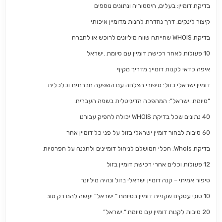
בדיקת דומיין: בעלים, היסטוריה ונתונים נוספים
קיצור לינקים: דרך נהדרת להנות מדומיין איכותי
בדיקת WHOIS שהייתה שווה מיליונים לרוכש או לחברה
10 פעולות לאחר רכישת דומיין עם סיומת .ישראל
איפה כדאי לקנות דומיין: מדריך מקיף
דומיין ישראלי בזול: סיפורי הצלחה עם השפעה חברתית וכלכלית
“סיומת .ישראל”: המהפכה הדיגיטלית בשפה העברית
40 נתונים שכל בדיקת WHOIS יכולה להפיק עבורנו
60 סיבות לבחור דומיין ישראלי בזול על פני כל דומיין אחר
בדיקת Whois: הכלי המושלם לניהול דומיינים ולהגנה על הפרטיות
12 פעולות וכלים אחרי רכישת דומיין בזול
סיפור אמיתי – קנה דומיין ישראלי בזול ונהיה מיליונר
10 סוגי עסקים שקניית דומיין בסיומת “.ישראל” יעשה להם רק טוב
20 סיבות לקנות דומיין עם סיומת “.ישראל”