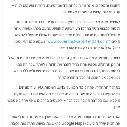
רחובות ומספרים, אתה צריך להתמודד עם זמינות, תחרות ופעמים רבות –
עם החלטות קשות על שמות מצחיקים.
ראשית, אתה מגלה שכל שם דומיין שחשבת עליו – כבר תפוס. זה כמו
לנסות למצוא חניה במרכז העיר בשעת חופש: כמעט בלתי אפשרי. אתה
מתחיל לשחק עם חריזות, מילים מוזרות ולפעמים אפילו מתחיל להמציא
מילים. “
www.supercoolwebsite1234.com
” נשמע כמו רעיון טוב,
נכון? אבל אז אתה מגלה שגם הוא תפוס.
כשסוף סוף אתה מוצא שם שזמין, זה הרגע שבו אתה מרגיש כמו גיבור. אבל
זה רק התחלה. עכשיו אתה צריך לחבר את הדומיין לאתר שלך. זה כמו
לנסות להתקין מדפסת בלי הוראות – יש הרבה דברים שיכולים ללכת לא
נכון. אבל אל דאגה, זה חלק מההרפתקה!
במהלך התהליך, אתה לומד המון על DNS, רשומות MX, ועוד מונחים
שנשמעים כמו שפה חדשה. כל זה מראה לך כמה האינטרנט הוא מקום
מופלא, שבו כל דבר מחובר לכל דבר – ולפעמים בדרכים שאף אחד לא ממש
מבין.
ואז, כשהכל מחובר ועובד, אתה מגלה שהאתר שלך באוויר. זה כמו לראות
את הבית שלך מופיע ב-Google Maps לראשונה. גאווה, התרגשות, וקצת