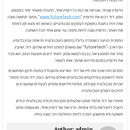
הזדמנות להתנסות.
הדומיין שבחר, שנראה אז כמו כל דומיין אחר, התגלה מאוחר יותר כמטמון
טמון. דוד רכש את הדומיין “
www.futuretech.com
“, מתוך תחושה טובה
שזה יהיה כתובת נחשקת לעסקים טכנולוגיים. כשהוא לא מצא זמן לפתח
את האתר, הדומיין שבה להיות פסיבי, עד שיום אחד הכל השתנה.
התפנית הגיעה כשחברה גדולה בתחום הטכנולוגיה הראתה עניין בדומיין.
הם ראו ב-“futuretech” שם מושלם למותג החדש שלהם. דוד, שהבין
מהר את הפוטנציאל, נכנס למשא ומתן. לאחר דיונים והצעות רבות, הוא מכר
את הדומיין בסכום מדהים שהפך אותו לעשיר.
הסכום הזה שינה את חייו של דוד. הוא יצא מהעבודה בחנות תיקון המחשבים
והחל להשקיע בפרויקטים טכנולוגיים שחלם עליהם. כעת, דוד מנהל מספר
חברות טכנולוגיה מובילות, מפתח חידושים ומסייע לצעירים שמעוניינים
להיכנס לעולם הטכנולוגיה.
סיפורו של דוד מלמד אותנו שלעיתים סקרנות ויכולת טכנולוגית יכולים
להוביל להצלחות בלתי צפויות. הרכישה של דומיין אחד, שנעשתה מתוך
תשוקה ולא מחשבון, הפכה להיות ההחלטה הכי טובה בחייו.
Author:
admin